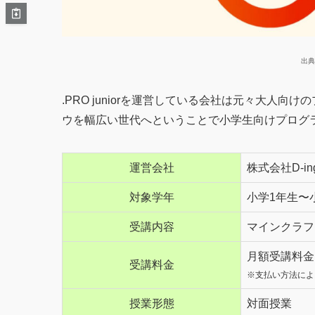
出典
.PRO juniorを運営している会社は元々大人
ウを幅広い世代へということで小学生向けプログラミン
運営会社
株式会社D-in
対象学年
小学1年生〜
受講内容
マインクラフ
月額受講料金 
受講料金
※支払い方法によ
授業形態
対面授業