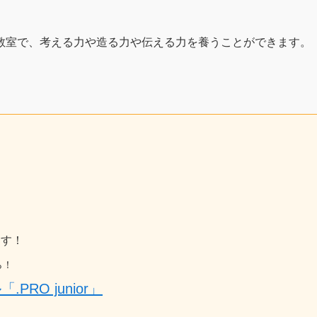
教室で、考える力や造る力や伝える力を養うことができます。
。
ます！
ら！
RO junior」