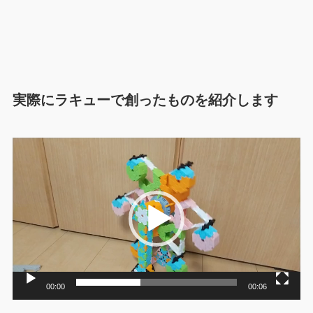
実際にラキューで創ったものを紹介します
動
画
プ
レ
ー
ヤ
ー
00:00
00:06